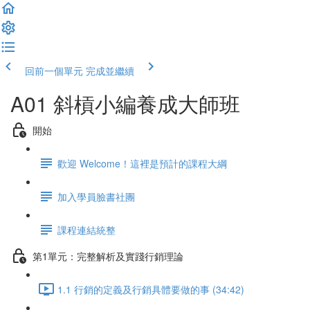
回前一個單元
完成並繼續
A01 斜槓小編養成大師班
開始
歡迎 Welcome！這裡是預計的課程大綱
加入學員臉書社團
課程連結統整
第1單元：完整解析及實踐行銷理論
1.1 行銷的定義及行銷具體要做的事 (34:42)