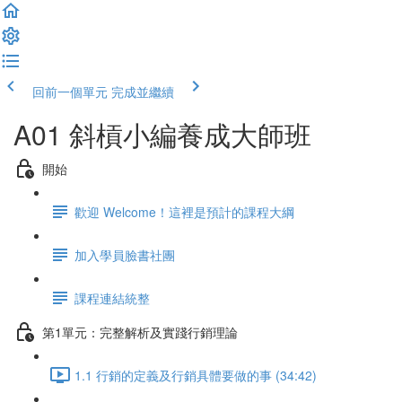
回前一個單元
完成並繼續
A01 斜槓小編養成大師班
開始
歡迎 Welcome！這裡是預計的課程大綱
加入學員臉書社團
課程連結統整
第1單元：完整解析及實踐行銷理論
1.1 行銷的定義及行銷具體要做的事 (34:42)