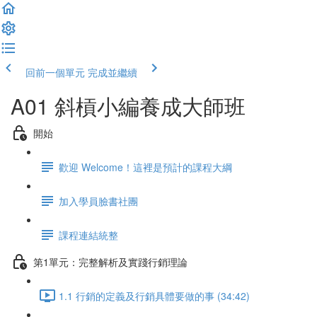
回前一個單元
完成並繼續
A01 斜槓小編養成大師班
開始
歡迎 Welcome！這裡是預計的課程大綱
加入學員臉書社團
課程連結統整
第1單元：完整解析及實踐行銷理論
1.1 行銷的定義及行銷具體要做的事 (34:42)