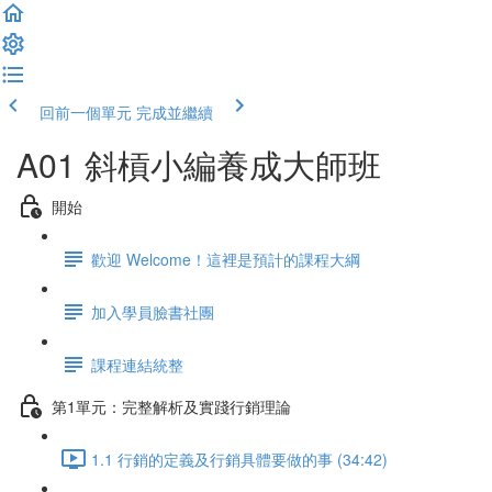
回前一個單元
完成並繼續
A01 斜槓小編養成大師班
開始
歡迎 Welcome！這裡是預計的課程大綱
加入學員臉書社團
課程連結統整
第1單元：完整解析及實踐行銷理論
1.1 行銷的定義及行銷具體要做的事 (34:42)