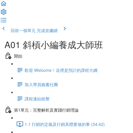
回前一個單元
完成並繼續
A01 斜槓小編養成大師班
開始
歡迎 Welcome！這裡是預計的課程大綱
加入學員臉書社團
課程連結統整
第1單元：完整解析及實踐行銷理論
1.1 行銷的定義及行銷具體要做的事 (34:42)