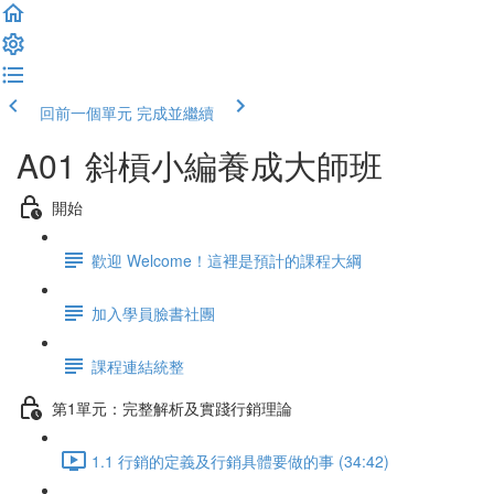
回前一個單元
完成並繼續
A01 斜槓小編養成大師班
開始
歡迎 Welcome！這裡是預計的課程大綱
加入學員臉書社團
課程連結統整
第1單元：完整解析及實踐行銷理論
1.1 行銷的定義及行銷具體要做的事 (34:42)