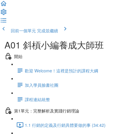
回前一個單元
完成並繼續
A01 斜槓小編養成大師班
開始
歡迎 Welcome！這裡是預計的課程大綱
加入學員臉書社團
課程連結統整
第1單元：完整解析及實踐行銷理論
1.1 行銷的定義及行銷具體要做的事 (34:42)