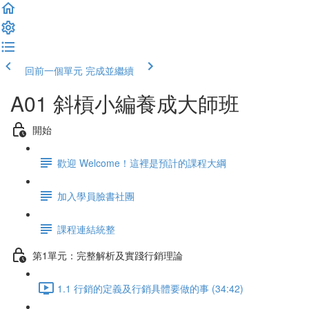
回前一個單元
完成並繼續
A01 斜槓小編養成大師班
開始
歡迎 Welcome！這裡是預計的課程大綱
加入學員臉書社團
課程連結統整
第1單元：完整解析及實踐行銷理論
1.1 行銷的定義及行銷具體要做的事 (34:42)