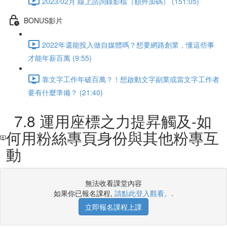
2023/02月 線上諮詢錄影檔（額外加碼） (151:05)
BONUS影片
2022年還能投入做自媒體嗎？想要網路創業，懂這些事
才能年薪百萬 (9:55)
靠文字工作年破百萬？！想啟動文字副業或當文字工作者
要有什麼準備？ (21:40)
7.8 運用座標之力提昇觸及-如
何用粉絲專頁身份與其他粉專互
動
無法收看課堂內容
如果你已報名課程,
請點此登入觀看。
.
立即報名課程上課