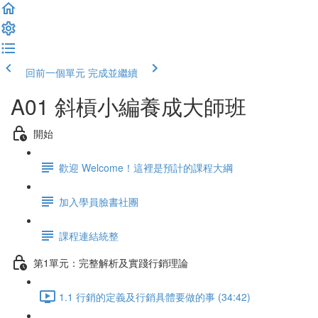
回前一個單元
完成並繼續
A01 斜槓小編養成大師班
開始
歡迎 Welcome！這裡是預計的課程大綱
加入學員臉書社團
課程連結統整
第1單元：完整解析及實踐行銷理論
1.1 行銷的定義及行銷具體要做的事 (34:42)